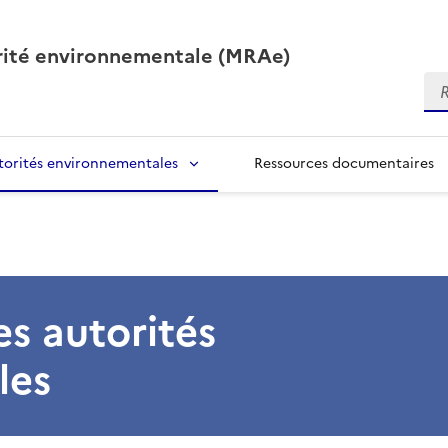
orité environnementale (MRAe)
Re
torités environnementales
Ressources documentaires
s autorités
les