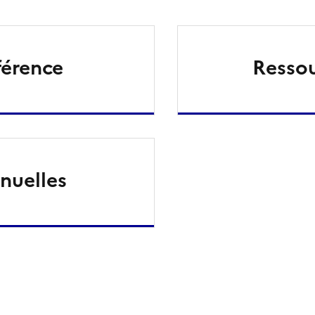
férence
Resso
nuelles
ien de la page dans le presse-papier