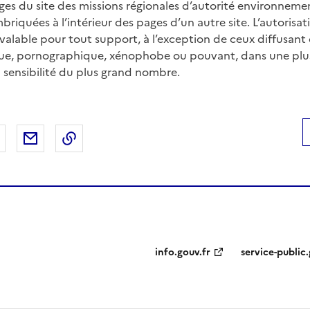
ges du site des missions régionales d’autorité environneme
briquées à l’intérieur des pages d’un autre site. L’autorisa
 valable pour tout support, à l’exception de ceux diffusant
ue, pornographique, xénophobe ou pouvant, dans une plu
a sensibilité du plus grand nombre.
 Facebook
er sur X
Partager sur LinkedIn
Partager par email
Copier le lien de la page dans le presse-pap
info.gouv.fr
service-public.