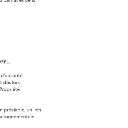
u Climat et de la
/GPL.
 d’autorité
t dès lors
 Propriété
n préalable, un lien
 environnementale