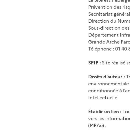
Le Site est hébergé
Prévention des ris
Secrétariat général
Direction du Num
Sous-direction des
Département Infra
Grande Arche Par
Téléphone : 01 40 
SPIP :
Site réalisé 
Droits d’auteur :
To
environnementale (
conditionnée à l’ac
Intellectuelle.
Établir un lien :
Tout
vers les informatio
(MRAe) .