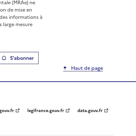
ntale (MRAe) ne
tion de mise en
 des informations à
s large mesure
S'abonner
ier
Haut de page
gouv.fr
legifrance.gouv.fr
data.gouv.fr