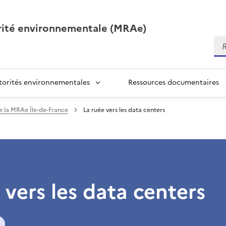
orité environnementale (MRAe)
Re
torités environnementales
Ressources documentaires
de la MRAe Île-de-France
La ruée vers les data centers
 vers les data centers